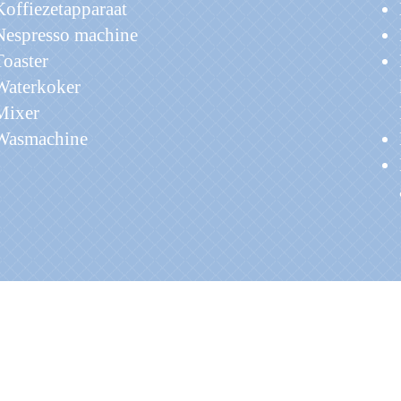
Koffiezetapparaat
Nespresso machine
Toaster
Waterkoker
Mixer
Wasmachine