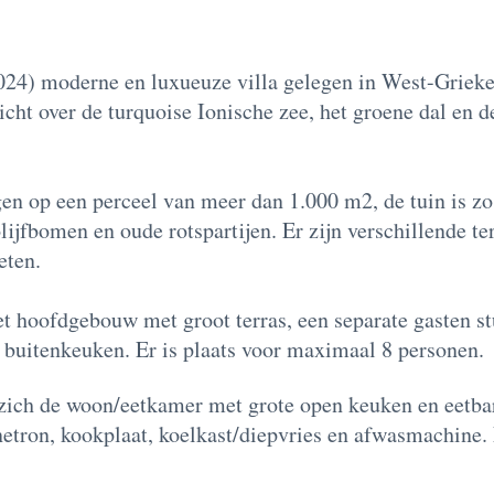
2024) moderne en luxueuze villa gelegen in West-Griek
icht over de turquoise Ionische zee, het groene dal en
ggen op een perceel van meer dan 1.000 m2, de tuin is z
ijfbomen en oude rotspartijen. Er zijn verschillende te
eten.
et hoofdgebouw met groot terras, een separate gasten st
buitenkeuken. Er is plaats voor maximaal 8 personen.
zich de woon/eetkamer met grote open keuken en eetbar
netron, kookplaat, koelkast/diepvries en afwasmachine.