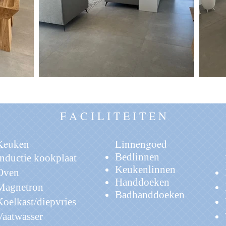
F A C I L I T E I T E N
Keuken
Linnengoed
Bedlinnen
Inductie kookplaat
Keukenlinnen
Oven
Handdoeken
Magnetron
Badhanddoeken
Koelkast/diepvries
Vaatwasser