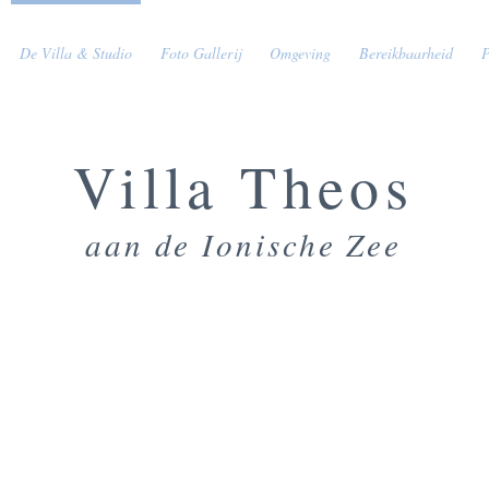
De Villa & Studio
Foto Gallerij
Omgeving
Bereikbaarheid
P
Villa T
heos
aan de Ionische Zee
DE VILLA & GASTEN STUDIO