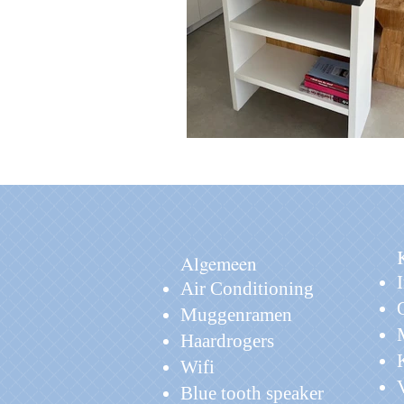
Algemeen
Air Conditioning
Muggenramen
Haardrogers
Wifi
Blue tooth speaker