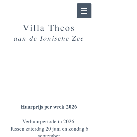
Villa T
heos
aan de Ionische Zee
PRIJZEN &
RESERVERINGEN
Huurprijs per week
2026
​Verh
uurperiode in 2026:
Tussen zaterdag 20 juni en zondag 6
september